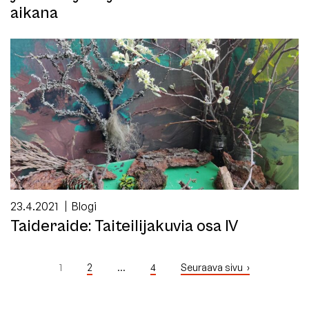
aikana
23.4.2021
Blogi
Taideraide: Taiteilijakuvia osa IV
Lisää
1
2
…
4
Seuraava sivu
artikkeleita