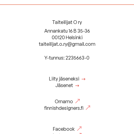
Taiteilijat O ry
Annankatu 16 B 35-36
00120 Helsinki
taiteilijat.o.ry@gmail.com
Y-tunnus: 2235663-0
Liity jäseneksi
Jäsenet
Ornamo
finnishdesigners.fi
Facebook