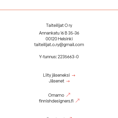
Taiteilijat O ry
Annankatu 16 B 35-36
00120 Helsinki
taiteilijat.o.ry@gmail.com
Y-tunnus: 2235663-0
Liity jäseneksi
Jäsenet
Ornamo
finnishdesigners.fi