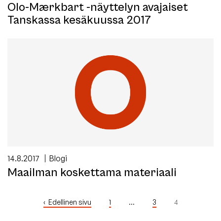
Olo-Mærkbart -näyttelyn avajaiset
Tanskassa kesäkuussa 2017
14.8.2017
Blogi
Maailman koskettama materiaali
Lisää
Edellinen sivu
1
…
3
4
artikkeleita