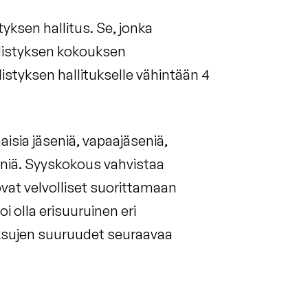
yksen hallitus. Se, jonka
hdistyksen kokouksen
hdistyksen hallitukselle vähintään 4
naisia jäseniä, vapaajäseniä,
seniä. Syyskokous vahvistaa
ovat velvolliset suorittamaan
 olla erisuuruinen eri
ksujen suuruudet seuraavaa