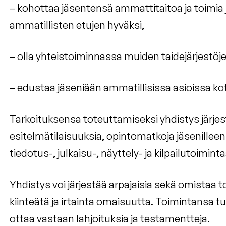
– kohottaa jäsentensä ammattitaitoa ja toimia 
ammatillisten etujen hyväksi,
– olla yhteistoiminnassa muiden taidejärjestöj
– edustaa jäseniään ammatillisissa asioissa ko
Tarkoituksensa toteuttamiseksi yhdistys järjes
esitelmätilaisuuksia, opintomatkoja jäsenilleen
tiedotus-, julkaisu-, näyttely- ja kilpailutoiminta
Yhdistys voi järjestää arpajaisia sekä omistaa 
kiinteätä ja irtainta omaisuutta. Toimintansa 
ottaa vastaan lahjoituksia ja testamentteja.