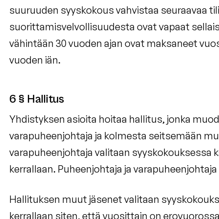
suuruuden syyskokous vahvistaa seuraavaa til
suorittamisvelvollisuudesta ovat vapaat sellais
vähintään 30 vuoden ajan ovat maksaneet vuos
vuoden iän.
6 § Hallitus
Yhdistyksen asioita hoitaa hallitus, jonka muo
varapuheenjohtaja ja kolmesta seitsemään muu
varapuheenjohtaja valitaan syyskokouksessa k
kerrallaan. Puheenjohtaja ja varapuheenjohtaj
Hallituksen muut jäsenet valitaan syyskokouk
kerrallaan siten, että vuosittain on erovuoross