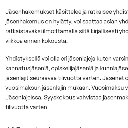
Jäsenhakemukset käsittelee ja ratkaisee yhdist
jäsenhakemus on hylätty, voi saattaa asian y
ratkaistavaksi ilmoittamalla siitä kirjallisesti y
viikkoa ennen kokousta.
Yhdistyksellä voi olla eri jäsenlajeja kuten varsi
kannatusjäseniä, opiskelijajäseniä ja kunniajä
jäsenlajit seuraavaa tilivuotta varten. Jäsenet 
vuosimaksun jäsenlajin mukaan. Vuosimaksu voi
Jäsenlajeissa. Syyskokous vahvistaa jäsenma
tilivuotta varten