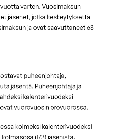
ivuotta varten. Vuosimaksun
et jäsenet, jotka keskeytyksettä
imaksun ja ovat saavuttaneet 63
dostavat puheenjohtaja,
ta jäsentä. Puheenjohtaja ja
ahdeksi kalenterivuodeksi
a ovat vuorovuosin erovuorossa.
sessa kolmeksi kalenterivuodeksi
a kolmasosa (1/3) jäsenistä.