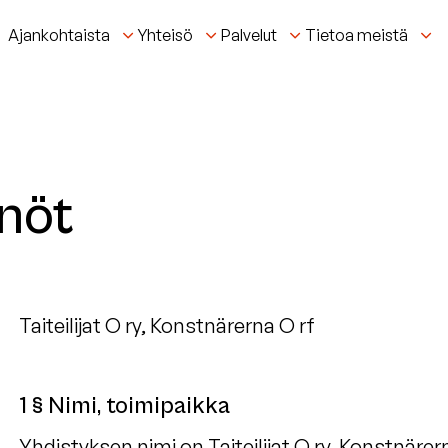
Ajankohtaista
Yhteisö
Palvelut
Tietoa meistä
nöt
Taiteilijat O ry, Konstnärerna O rf
1 § Nimi, toimipaikka
Yhdistyksen nimi on Taiteilijat O ry, Konstnärern