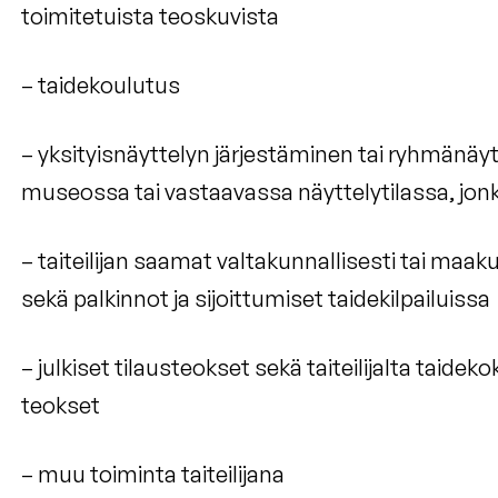
toimitetuista teoskuvista
– taidekoulutus
– yksityisnäyttelyn järjestäminen tai ryhmänäyt
museossa tai vastaavassa näyttelytilassa, jo
– taiteilijan saamat valtakunnallisesti tai maa
sekä palkinnot ja sijoittumiset taidekilpailuissa
– julkiset tilausteokset sekä taiteilijalta taidekok
teokset
– muu toiminta taiteilijana