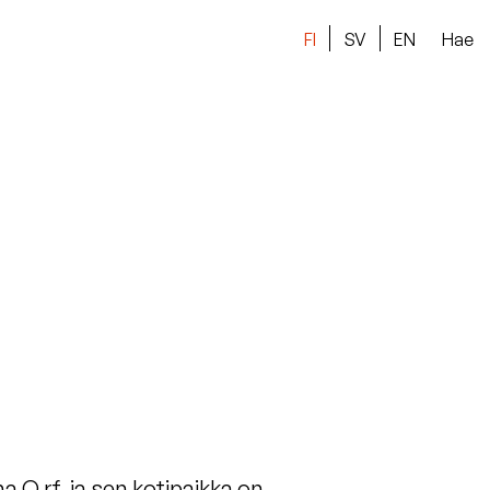
FI
SV
EN
Hae
a O rf, ja sen kotipaikka on