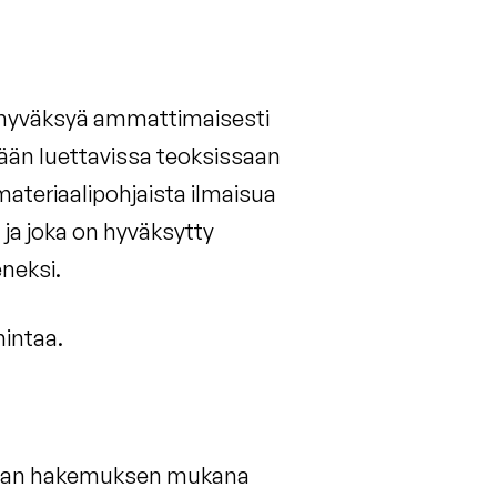
 hyväksyä ammattimaisesti
ttään luettavissa teoksissaan
materiaalipohjaista ilmaisua
 ja joka on hyväksytty
eneksi.
mintaa.
ioidaan hakemuksen mukana