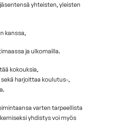
jäsentensä yhteisten, yleisten
en kanssa,
timaassa ja ulkomailla.
tää kokouksia,
 sekä harjoittaa koulutus-,
a.
toimintaansa varten tarpeellista
tukemiseksi yhdistys voi myös