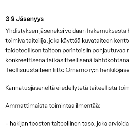
3 § Jäsenyys
Yhdistyksen jäseneksi voidaan hakemuksesta
toimiva taiteilija, joka käyttää kuvataiteen ken
taideteollisen taiteen perinteisiin pohjautuvaa 
konkreettisena tai käsitteellisenä lähtökohtana
Teollisuustaiteen liitto Ornamo ry:n henkilöjäs
Kannatusjäseneltä ei edellytetä taiteellista toi
Ammattimaista toimintaa ilmentää:
– hakijan teosten taiteellinen taso, joka arv