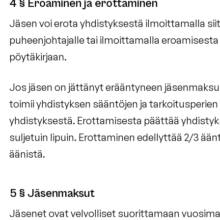
4 § Eroaminen ja erottaminen
Jäsen voi erota yhdistyksestä ilmoittamalla siitä 
puheenjohtajalle tai ilmoittamalla eroamisest
pöytäkirjaan.
Jos jäsen on jättänyt erääntyneen jäsenmaksu
toimii yhdistyksen sääntöjen ja tarkoitusperien
yhdistyksestä. Erottamisesta päättää yhdisty
suljetuin lipuin. Erottaminen edellyttää 2/3 
äänistä.
5 § Jäsenmaksut
Jäsenet ovat velvolliset suorittamaan vuosimak