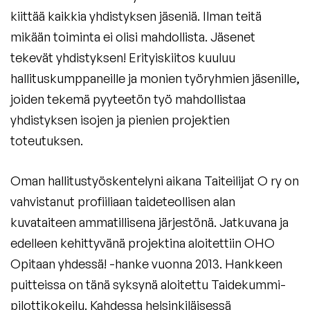
kiittää kaikkia yhdistyksen jäseniä. Ilman teitä
mikään toiminta ei olisi mahdollista. Jäsenet
tekevät yhdistyksen! Erityiskiitos kuuluu
hallituskumppaneille ja monien työryhmien jäsenille,
joiden tekemä pyyteetön työ mahdollistaa
yhdistyksen isojen ja pienien projektien
toteutuksen.
Oman hallitustyöskentelyni aikana Taiteilijat O ry on
vahvistanut profiiliaan taideteollisen alan
kuvataiteen ammatillisena järjestönä. Jatkuvana ja
edelleen kehittyvänä projektina aloitettiin OHO
Opitaan yhdessä! -hanke vuonna 2013. Hankkeen
puitteissa on tänä syksynä aloitettu Taidekummi-
pilottikokeilu. Kahdessa helsinkiläisessä