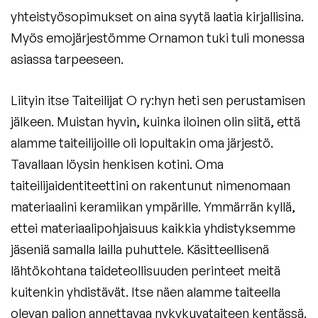
yhteistyösopimukset on aina syytä laatia kirjallisina.
Myös emojärjestömme Ornamon tuki tuli monessa
asiassa tarpeeseen.
Liityin itse Taiteilijat O ry:hyn heti sen perustamisen
jälkeen. Muistan hyvin, kuinka iloinen olin siitä, että
alamme taiteilijoille oli lopultakin oma järjestö.
Tavallaan löysin henkisen kotini. Oma
taiteilijaidentiteettini on rakentunut nimenomaan
materiaalini keramiikan ympärille. Ymmärrän kyllä,
ettei materiaalipohjaisuus kaikkia yhdistyksemme
jäseniä samalla lailla puhuttele. Käsitteellisenä
lähtökohtana taideteollisuuden perinteet meitä
kuitenkin yhdistävät. Itse näen alamme taiteella
olevan paljon annettavaa nykykuvataiteen kentässä.