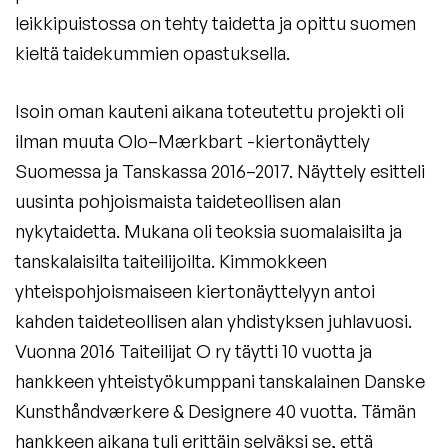
leikkipuistossa on tehty taidetta ja opittu suomen
kieltä taidekummien opastuksella.
Isoin oman kauteni aikana toteutettu projekti oli
ilman muuta Olo–Mærkbart -kiertonäyttely
Suomessa ja Tanskassa 2016–2017. Näyttely esitteli
uusinta pohjoismaista taideteollisen alan
nykytaidetta. Mukana oli teoksia suomalaisilta ja
tanskalaisilta taiteilijoilta. Kimmokkeen
yhteispohjoismaiseen kiertonäyttelyyn antoi
kahden taideteollisen alan yhdistyksen juhlavuosi.
Vuonna 2016 Taiteilijat O ry täytti 10 vuotta ja
hankkeen yhteistyökumppani tanskalainen Danske
Kunsthåndværkere & Designere 40 vuotta. Tämän
hankkeen aikana tuli erittäin selväksi se, että