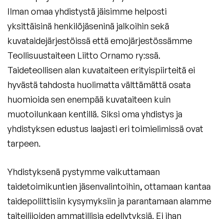
Ilman omaa yhdistystä jäisimme helposti
yksittäisinä henkilöjäseninä jalkoihin sekä
kuvataidejärjestöissä että emojärjestössämme
Teollisuustaiteen Liitto Ornamo ry:ssä.
Taideteollisen alan kuvataiteen erityispiirteitä ei
hyvästä tahdosta huolimatta välttämättä osata
huomioida sen enempää kuvataiteen kuin
muotoilunkaan kentillä. Siksi oma yhdistys ja
yhdistyksen edustus laajasti eri toimielimissä ovat
tarpeen.
Yhdistyksenä pystymme vaikuttamaan
taidetoimikuntien jäsenvalintoihin, ottamaan kantaa
taidepoliittisiin kysymyksiin ja parantamaan alamme
taiteilijoiden ammatillisia edellytyksiä. Ei ihan