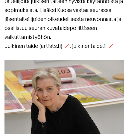
taiteilijoita julkisen taiteen hyvistä käytännöistä ja
sopimuksista. Lisäksi Kuosa vastaa seurassa
jäsentaiteilijoiden oikeudellisesta neuvonnasta ja
osallistuu seuran kuvataidepoliittiseen
vaikuttamistyöhön.
Julkinen taide (artists.fi)
,
julkinentaide.fi