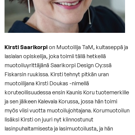
Kirsti Saarikorpi
on Muotoilija TaM, kultaseppä ja
lasialan opiskelija, joka toimii tällä hetkellä
muotoiluyrittäjänä Saarikorpi Design Oy:ssä
Fiskarsin ruukissa. Kirsti tehnyt pitkän uran
muotoilijana Kirsti Doukas -nimellä
koruteollisuudessa ensin Kaunis Koru tuotemerkille
ja sen jälkeen Kalevala Korussa, jossa hän toimi
myös viisi vuotta muotoilujohtajana. Korumuotoilun
lisäksi Kirsti on juuri nyt kiinnostunut
lasinpuhaltamisesta ja lasimuotoilusta, ja hän