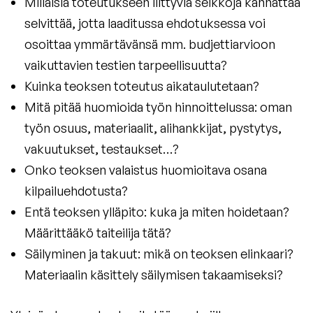
Millaisia toteutukseen liittyviä seikkoja kannattaa
selvittää, jotta laaditussa ehdotuksessa voi
osoittaa ymmärtävänsä mm. budjettiarvioon
vaikuttavien testien tarpeellisuutta?
Kuinka teoksen toteutus aikataulutetaan?
Mitä pitää huomioida työn hinnoittelussa: oman
työn osuus, materiaalit, alihankkijat, pystytys,
vakuutukset, testaukset…?
Onko teoksen valaistus huomioitava osana
kilpailuehdotusta?
Entä teoksen ylläpito: kuka ja miten hoidetaan?
Määrittääkö taiteilija tätä?
Säilyminen ja takuut: mikä on teoksen elinkaari?
Materiaalin käsittely säilymisen takaamiseksi?