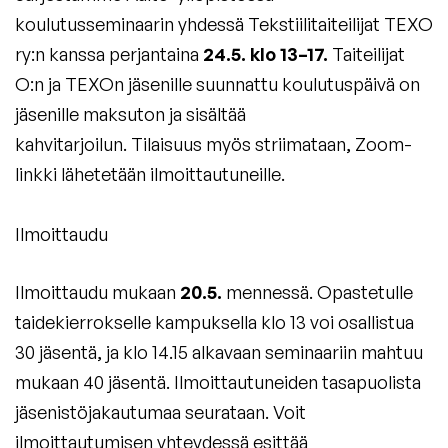
koulutusseminaarin yhdessä Tekstiilitaiteilijat TEXO
ry:n kanssa perjantaina
24.5. klo 13–17.
Taiteilijat
O:n ja TEXOn jäsenille suunnattu koulutuspäivä on
jäsenille maksuton ja sisältää
kahvitarjoilun. Tilaisuus myös striimataan, Zoom-
linkki lähetetään ilmoittautuneille.
Ilmoittaudu
Ilmoittaudu mukaan
20.5.
mennessä. Opastetulle
taidekierrokselle kampuksella klo 13 voi osallistua
30 jäsentä, ja klo 14.15 alkavaan seminaariin mahtuu
mukaan 40 jäsentä. Ilmoittautuneiden tasapuolista
jäsenistöjakautumaa seurataan. Voit
ilmoittautumisen yhteydessä esittää