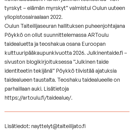
tyrskyt – elämän myrskyt” valmistui Oulun uuteen
yliopistosairaalaan 2022.
Oulun Taiteilijaseuran hallituksen puheenjohtajana
Pöykkö on ollut suunnittelemassa ARToulu
taidealuetta ja teoshakua osana Euroopan
kulttuuripääkaupunkivuotta 2026. Julkinentaide.fi –
sivuston blogikirjoituksessa ”Julkinen taide
identiteetin tekijänä” Pöykkö tiivistää ajatuksia
taidealueen taustalta. Teoshaku taidealueelle on
parhaillaan auki. Lisätietoja
https://artoulu.fi/taidealue/.
Lisätiedot:
nayttelyt@taiteilijato.fi