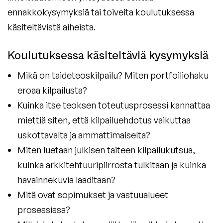
ennakkokysymyksiä tai toiveita koulutuksessa
käsiteltävistä aiheista.
Koulutuksessa käsiteltäviä kysymyksiä
Mikä on taideteoskilpailu? Miten portfoiliohaku
eroaa kilpailusta?
Kuinka itse teoksen toteutusprosessi kannattaa
miettiä siten, että kilpailuehdotus vaikuttaa
uskottavalta ja ammattimaiselta?
Miten luetaan julkisen taiteen kilpailukutsua,
kuinka arkkitehtuuripiirrosta tulkitaan ja kuinka
havainnekuvia laaditaan?
Mitä ovat sopimukset ja vastuualueet
prosessissa?