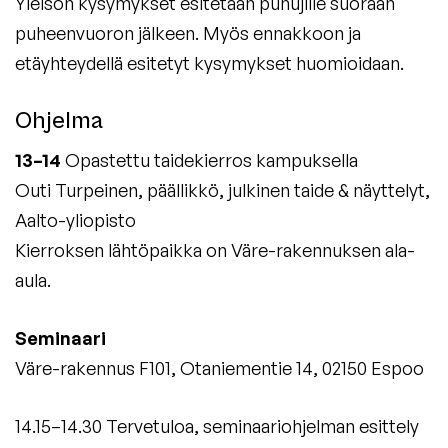
Yleisön kysymykset esitetään puhujille suoraan
puheenvuoron jälkeen. Myös ennakkoon ja
etäyhteydellä esitetyt kysymykset huomioidaan.
Ohjelma
13–14
Opastettu taidekierros kampuksella
Outi Turpeinen, päällikkö, julkinen taide & näyttelyt,
Aalto-yliopisto
Kierroksen lähtöpaikka on Väre-rakennuksen ala-
aula.
Seminaari
Väre-rakennus F101, Otaniementie 14, 02150 Espoo
14.15–14.30 Tervetuloa, seminaariohjelman esittely