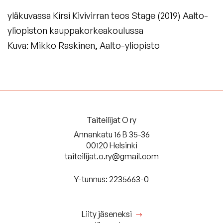
yläkuvassa Kirsi Kivivirran teos Stage (2019) Aalto-
yliopiston kauppakorkeakoulussa
Kuva: Mikko Raskinen, Aalto-yliopisto
Taiteilijat O ry
Annankatu 16 B 35-36
00120 Helsinki
taiteilijat.o.ry@gmail.com
Y-tunnus: 2235663-0
Liity jäseneksi