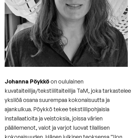
Johanna Pöykkö
on oululainen
kuvataiteilija/tekstiilitaiteilija TaM, joka tarkastelee
yksilöä osana suurempaa kokonaisuutta ja
ajankulkua. Pöykkö tekee tekstiilipohjaisia
installaatioita ja veistoksia, joissa värien
päällemenot, valot ja varjot luovat tilallisen
kokonaisuuden. Hänen julkinen teoksensa ”Ilon