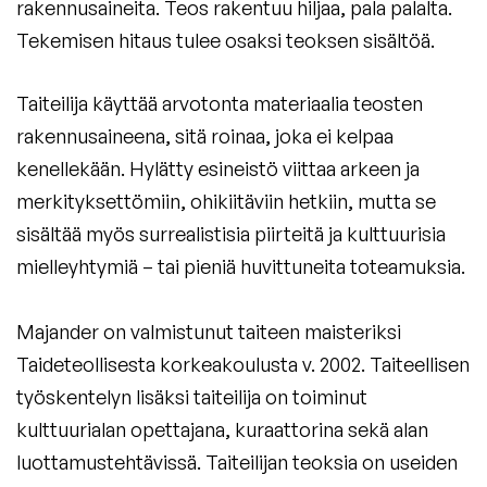
rakennusaineita. Teos rakentuu hiljaa, pala palalta.
Tekemisen hitaus tulee osaksi teoksen sisältöä.
Taiteilija käyttää arvotonta materiaalia teosten
rakennusaineena, sitä roinaa, joka ei kelpaa
kenellekään. Hylätty esineistö viittaa arkeen ja
merkityksettömiin, ohikiitäviin hetkiin, mutta se
sisältää myös surrealistisia piirteitä ja kulttuurisia
mielleyhtymiä – tai pieniä huvittuneita toteamuksia.
Majander on valmistunut taiteen maisteriksi
Taideteollisesta korkeakoulusta v. 2002. Taiteellisen
työskentelyn lisäksi taiteilija on toiminut
kulttuurialan opettajana, kuraattorina sekä alan
luottamustehtävissä. Taiteilijan teoksia on useiden