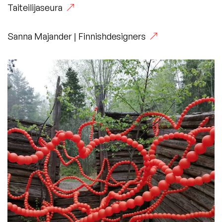
(Vieraile
Taiteilijaseura
ulkoisella
(Vieraile
Sanna Majander | Finnishdesigners
sivustolla.
ulkoisella
Linkki
sivustolla.
avautuu
Linkki
uuteen
avautuu
välilehteen.)
uuteen
välilehteen.)