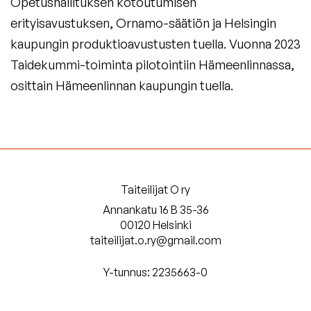
Opetushallituksen kotoutumisen
erityisavustuksen, Ornamo-säätiön ja Helsingin
kaupungin produktioavustusten tuella. Vuonna 2023
Taidekummi-toiminta pilotointiin Hämeenlinnassa,
osittain Hämeenlinnan kaupungin tuella.
Taiteilijat O ry
Annankatu 16 B 35-36
00120 Helsinki
taiteilijat.o.ry@gmail.com
Y-tunnus: 2235663-0