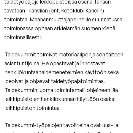
taidetyöpajoja leikkipuistoissa osana Tänään
tavataan -kahvilan (ent. Kotoklubi Kanelin)
toimintaa. Maahanmuuttajaperheille suunnatussa
toiminnassa opitaan arkielämän suomen kieltä
toiminnallisesti.
Taidekummit toimivat materiaalipohjaisen taiteen
asiantuntijoina. He opastavat ja innostavat
henkilökuntaa taidemenetelmien käyttöön sekä
ideoivat ja ohjaavat taidetyöpajatoimintaa.
Taidekummin luoma toimintamalli ohjeineen jää
leikkipuistojen henkilökunnan käyttöön osaksi
leikkipuiston toimintaa.
Taidekummi-työpajojen tavoitteina ovat uus- ja