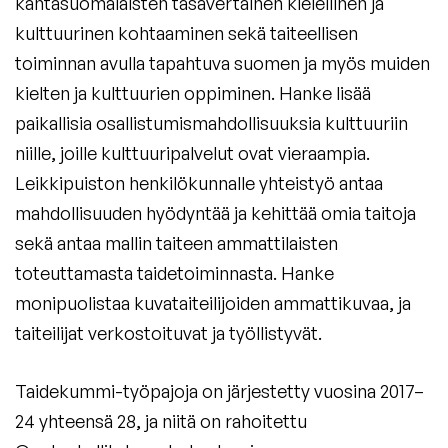
kantasuomalaisten tasavertainen kielellinen ja
kulttuurinen kohtaaminen sekä taiteellisen
toiminnan avulla tapahtuva suomen ja myös muiden
kielten ja kulttuurien oppiminen. Hanke lisää
paikallisia osallistumismahdollisuuksia kulttuuriin
niille, joille kulttuuripalvelut ovat vieraampia.
Leikkipuiston henkilökunnalle yhteistyö antaa
mahdollisuuden hyödyntää ja kehittää omia taitoja
sekä antaa mallin taiteen ammattilaisten
toteuttamasta taidetoiminnasta. Hanke
monipuolistaa kuvataiteilijoiden ammattikuvaa, ja
taiteilijat verkostoituvat ja työllistyvät.
Taidekummi-työpajoja on järjestetty vuosina 2017–
24 yhteensä 28, ja niitä on rahoitettu