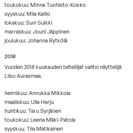
toukokuu:
Minna Tuohisto-Kokko
syyskuu:
Miia Kallio
lokakuu:
Suvi Suikki
marraskuu:
Jouni Jäppinen
joulukuu:
Johanna Rytkölä
2018
Vuoden 2018 kuukauden taiteilijat valitsi näyttelijä
Liisu Aurasmaa.
helmikuu: Annukka Mikkola
maaliskuu: Ulla Harju
huhtikuu: Taru Syrjänen
toukokuu: Leena Mäki-Patola
syyskuu: Tiia Matikainen