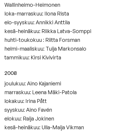
Wallinheimo-Heimonen
loka-marraskuu: Ilona Rista
elo-syyskuu: Annikki Anttila
kesä-heinäkuu: Riikka Latva-Somppi
huhti-toukokuu : Riitta Forsman
helmi-maaliskuu: Tuija Markonsalo
tammikuu: Kirsi Kivivirta
2008
joulukuu: Aino Kajaniemi
marraskuu: Leena Mäki-Patola
lokakuu: Irina Pått
syyskuu: Aino Favén
elokuu: Raija Jokinen
kesä-heinäkuu: Ulla-Maija Vikman