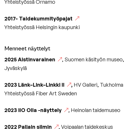
ulkoisella
Yhteistyössä Ornamo
sivustolla.
2017-
Taidekummityöpajat
Linkki
Yhteistyössä Helsingin kaupunki
avautuu
uuteen
välilehteen.)
Menneet näyttelyt
2025
Aistinvarainen
, Suomen käsityön museo,
Jyväskylä
2023
Länk–Link–Linkki II
,
HV Galleri, Tukholma
Yhteistyössä Fiber Art Sweden
2023
ilO Olla -näyttely
, Heinolan taidemuseo
2022
Paljain silmin
, Voipaalan taidekeskus