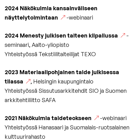
2024
Näkökulmia kansainväliseen
näyttelytoimintaan
-webinaari
2024
Menesty julkisen taiteen kilpailussa
-
seminaari, Aalto-yliopisto
Yhteistyössä Tekstiilitaiteilijat TEXO
2023
Materiaalipohjainen taide julkisessa
tilassa
, Helsingin kaupungintalo
Yhteistyössä Sissutusarkkitehdit SIO ja Suomen
arkkitehtiliitto SAFA
2021
Näkökulmia taideteokseen
-webinaari
Yhteistyössä Hanasaari ja Suomalais-ruotsalainen
kulttuurirahasto