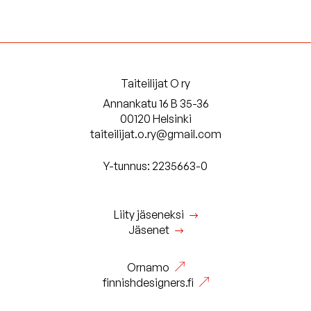
Taiteilijat O ry
Annankatu 16 B 35-36
00120 Helsinki
taiteilijat.o.ry@gmail.com
Y-tunnus: 2235663-0
Liity jäseneksi
Jäsenet
Ornamo
finnishdesigners.fi