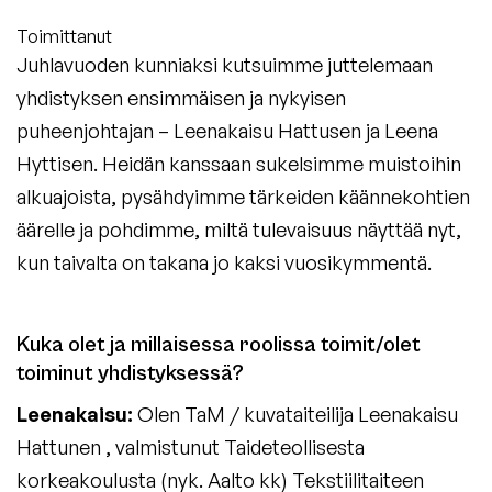
Toimittanut
Juhlavuoden kunniaksi kutsuimme juttelemaan
yhdistyksen ensimmäisen ja nykyisen
puheenjohtajan – Leenakaisu Hattusen ja Leena
Hyttisen. Heidän kanssaan sukelsimme muistoihin
alkuajoista, pysähdyimme tärkeiden käännekohtien
äärelle ja pohdimme, miltä tulevaisuus näyttää nyt,
kun taivalta on takana jo kaksi vuosikymmentä.
Kuka olet ja millaisessa roolissa toimit/olet
toiminut yhdistyksessä?
Leenakaisu:
Olen TaM / kuvataiteilija Leenakaisu
Hattunen , valmistunut Taideteollisesta
korkeakoulusta (nyk. Aalto kk) Tekstiilitaiteen