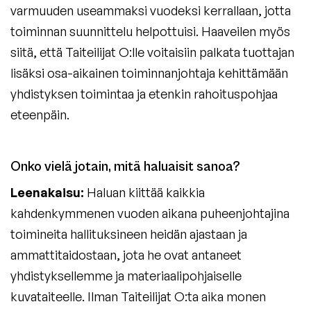
varmuuden useammaksi vuodeksi kerrallaan, jotta
toiminnan suunnittelu helpottuisi. Haaveilen myös
siitä, että Taiteilijat O:lle voitaisiin palkata tuottajan
lisäksi osa-aikainen toiminnanjohtaja kehittämään
yhdistyksen toimintaa ja etenkin rahoituspohjaa
eteenpäin.
Onko vielä jotain, mitä haluaisit sanoa?
Leenakaisu:
Haluan kiittää kaikkia
kahdenkymmenen vuoden aikana puheenjohtajina
toimineita hallituksineen heidän ajastaan ja
ammattitaidostaan, jota he ovat antaneet
yhdistyksellemme ja materiaalipohjaiselle
kuvataiteelle. Ilman Taiteilijat O:ta aika monen