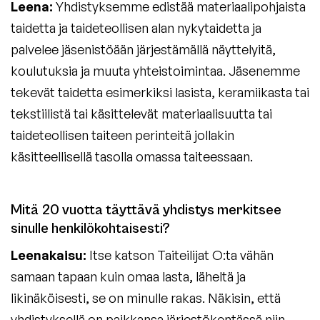
Leena:
Yhdistyksemme edistää materiaalipohjaista
taidetta ja taideteollisen alan nykytaidetta ja
palvelee jäsenistöään järjestämällä näyttelyitä,
koulutuksia ja muuta yhteistoimintaa. Jäsenemme
tekevät taidetta esimerkiksi lasista, keramiikasta tai
tekstiilistä tai käsittelevät materiaalisuutta tai
taideteollisen taiteen perinteitä jollakin
käsitteellisellä tasolla omassa taiteessaan.
Mitä 20 vuotta täyttävä yhdistys merkitsee
sinulle henkilökohtaisesti?
Leenakaisu:
Itse katson Taiteilijat O:ta vähän
samaan tapaan kuin omaa lasta, läheltä ja
likinäköisesti, se on minulle rakas. Näkisin, että
yhdistyksellä on paikkansa järjestökentässä niin