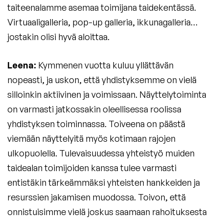
taiteenalamme asemaa toimijana taidekentässä.
Virtuaaligalleria, pop-up galleria, ikkunagalleria…
jostakin olisi hyvä aloittaa.
Leena:
Kymmenen vuotta kuluu yllättävän
nopeasti, ja uskon, että yhdistyksemme on vielä
silloinkin aktiivinen ja voimissaan. Näyttelytoiminta
on varmasti jatkossakin oleellisessa roolissa
yhdistyksen toiminnassa. Toiveena on päästä
viemään näyttelyitä myös kotimaan rajojen
ulkopuolella. Tulevaisuudessa yhteistyö muiden
taidealan toimijoiden kanssa tulee varmasti
entistäkin tärkeämmäksi yhteisten hankkeiden ja
resurssien jakamisen muodossa. Toivon, että
onnistuisimme vielä joskus saamaan rahoituksesta