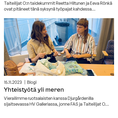
Taiteilijat O:n taidekummit Reetta Hiltunen ja Eeva Rönkä
ovat pitäneet tänä syksynä työpajat kahdessa…
15.11.2023
Blogi
Yhteistyötä yli meren
Vierailimme ruotsalaisten kanssa Djurgårdenilla
sijaitsevassa HV Galleriassa, jonne FAS ja Taiteilijat O…