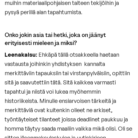
muihin materiaalipohjaisen taiteen tekijöihin ja
pysyä perillä alan tapahtumista.
Onko jokin asia tai hetki, joka on jäänyt
erityisesti mieleen ja miksi?
Leenakaisu:
Ehkäpä tällä otsakkeella haetaan
vastausta joihinkin yhdistyksen kannalta
merkittäviin tapauksiin tai virstanpylväisiin, opittiin
sitä ja saavutettiin tätä. Sitä kaikkea varmasti
tapahtui ja niistä voi lukea myöhemmin
historiikeista. Minulle ensiarvoisen tärkeitä ja
merkittäviä ovat kuitenkin olleet ne arkiset,
työntäyteiset tilanteet joissa deadlinet paukkuu ja
homma täytyy saada maaliin vaikka mikä olisi. Oli se
sitten jäsenmaksulaskujen ja uutiskirjeen