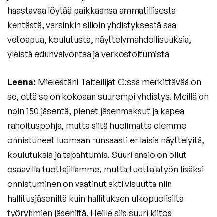
haastavaa löytää paikkaansa ammatillisesta
kentästä, varsinkin silloin yhdistyksestä saa
vetoapua, koulutusta, näyttelymahdollisuuksia,
yleistä edunvalvontaa ja verkostoitumista.
Leena:
Mielestäni Taiteilijat O:ssa merkittävää on
se, että se on kokoaan suurempi yhdistys. Meillä on
noin 150 jäsentä, pienet jäsenmaksut ja kapea
rahoituspohja, mutta siitä huolimatta olemme
onnistuneet luomaan runsaasti erilaisia näyttelyitä,
koulutuksia ja tapahtumia. Suuri ansio on ollut
osaavilla tuottajillamme, mutta tuottajatyön lisäksi
onnistuminen on vaatinut aktiivisuutta niin
hallitusjäseniltä kuin hallituksen ulkopuolisilta
työryhmien jäseniltä. Heille siis suuri kiitos