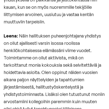
kauan, kun se on myös nuoremmille tekijöille
liittymisen arvoinen, uusiutuu ja vastaa kentän
muuttuviin tarpeisiin.
Leena:
Näin hallituksen puheenjohtajana yhdistys
on ollut ajallisesti varsin isossa roolissa
henkilökohtaisessa elämässäni viime vuodet.
Toimintamme on ollut aktiivista, mikä on
tarkoittanut monia kokouksia sekä selvitettäviä ja
hoidettavia asioita. Olen oppinut näiden vuosien
aikana paljon näyttelyiden ja tapahtumien
järjestämisestä, hallitustyöskentelystä ja
yhdistystoiminnasta. Lisäksi olen tutustunut moniin
arvostamiini kollegoihin paremmin kuin muuten
olisi ehkä tullut tapahtuneeksi tällaisena