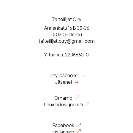
Taiteilijat O ry
Annankatu 16 B 35-36
00120 Helsinki
taiteilijat.o.ry@gmail.com
Y-tunnus: 2235663-0
Liity jäseneksi
Jäsenet
Ornamo
finnishdesigners.fi
Facebook
Instagram