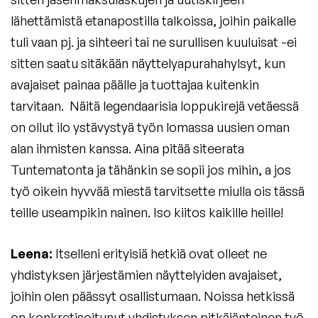
lähettämistä etanapostilla talkoissa, joihin paikalle
tuli vaan pj. ja sihteeri tai ne surullisen kuuluisat -ei
sitten saatu sitäkään näyttelyapurahahylsyt, kun
avajaiset painaa päälle ja tuottajaa kuitenkin
tarvitaan. Näitä legendaarisia loppukirejä vetäessä
on ollut ilo ystävystyä työn lomassa uusien oman
alan ihmisten kanssa. Aina pitää siteerata
Tuntematonta ja tähänkin se sopii jos mihin, a jos
työ oikein hyvvää miestä tarvitsette miulla ois tässä
teille useampikin nainen. Iso kiitos kaikille heille!
Leena:
Itselleni erityisiä hetkiä ovat olleet ne
yhdistyksen järjestämien näyttelyiden avajaiset,
joihin olen päässyt osallistumaan. Noissa hetkissä
on konkretisoitunut yhdistyksen pitkäjänteinen työ