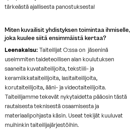
tärkeästä ajallisesta panostuksesta!
Miten kuvailisit yhdistyksen toimintaa ihmiselle,
joka kuulee siitä ensimmäistä kertaa?​
Leenakaisu:
Taiteilijat O:ssa on jäseninä
useimmiten taideteollisen alan koulutuksen
saaneita kuvataiteilijoita, tekstiili- ja
keramiikkataiteilijoita, lasitaiteilijoita,
korutaiteilijoita, ääni- ja videotaiteilijoita.
Taiteilijamme tekevät nykytaidetta pääosin tästä
rautaisesta teknisestä osaamisesta ja
materiaalipohjasta käsin. Useat tekijät kuuluvat
muihinkin taiteilijajärjestöihin.