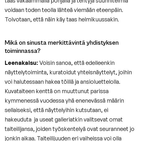
taas vakaammalla pohjalla ja tehtyjä suunnitelmia
voidaan toden teolla lähteä viemään eteenpäin.
Toivotaan, että näin käy taas helmikuussakin.
Mikä on sinusta merkittävintä yhdistyksen
toiminnassa?
Leenakaisu:
Voisin sanoa, että edelleenkin
näyttelytoiminta, kuratoidut yhteisnäyttelyt, joihin
voi halutessaan hakea töillä ja ansioluettelolla.
Kuvataiteen kenttä on muuttunut parissa
kymmenessä vuodessa yhä enenevässä määrin
sellaiseksi, että näyttelyihin kutsutaan, ei
hakeuduta ja useat galleriatkin valitsevat omat
taiteilijansa, joiden työskentelyä ovat seuranneet jo
jonkin aikaa. Taiteilijuuden eri vaiheissa voi olla