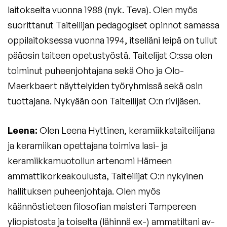
laitokselta vuonna 1988 (nyk. Teva). Olen myös
suorittanut Taiteilijan pedagogiset opinnot samassa
oppilaitoksessa vuonna 1994, itselläni leipä on tullut
pääosin taiteen opetustyöstä. Taitelijat O:ssa olen
toiminut puheenjohtajana sekä Oho ja Olo-
Maerkbaert näyttelyiden työryhmissä sekä osin
tuottajana. Nykyään oon Taiteilijat O:n rivijäsen.
Leena:
Olen Leena Hyttinen, keramiikkataiteilijana
ja keramiikan opettajana toimiva lasi- ja
keramiikkamuotoilun artenomi Hämeen
ammattikorkeakoulusta, Taiteilijat O:n nykyinen
hallituksen puheenjohtaja. Olen myös
käännöstieteen filosofian maisteri Tampereen
yliopistosta ja toiselta (lähinnä ex-) ammatiltani av-