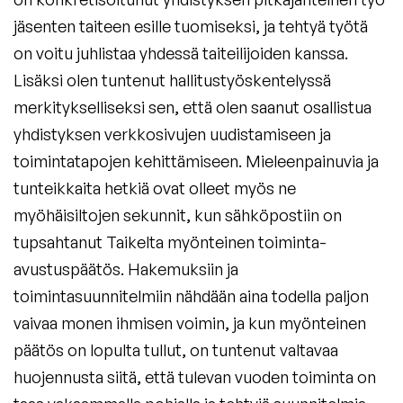
jäsenten taiteen esille tuomiseksi, ja tehtyä työtä
on voitu juhlistaa yhdessä taiteilijoiden kanssa.
Lisäksi olen tuntenut hallitustyöskentelyssä
merkitykselliseksi sen, että olen saanut osallistua
yhdistyksen verkkosivujen uudistamiseen ja
toimintatapojen kehittämiseen. Mieleenpainuvia ja
tunteikkaita hetkiä ovat olleet myös ne
myöhäisiltojen sekunnit, kun sähköpostiin on
tupsahtanut Taikelta myönteinen toiminta-
avustuspäätös. Hakemuksiin ja
toimintasuunnitelmiin nähdään aina todella paljon
vaivaa monen ihmisen voimin, ja kun myönteinen
päätös on lopulta tullut, on tuntenut valtavaa
huojennusta siitä, että tulevan vuoden toiminta on