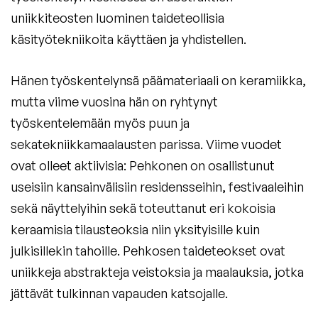
uniikkiteosten luominen taideteollisia
käsityötekniikoita käyttäen ja yhdistellen.
Hänen työskentelynsä päämateriaali on keramiikka,
mutta viime vuosina hän on ryhtynyt
työskentelemään myös puun ja
sekatekniikkamaalausten parissa. Viime vuodet
ovat olleet aktiivisia: Pehkonen on osallistunut
useisiin kansainvälisiin residensseihin, festivaaleihin
sekä näyttelyihin sekä toteuttanut eri kokoisia
keraamisia tilausteoksia niin yksityisille kuin
julkisillekin tahoille. Pehkosen taideteokset ovat
uniikkeja abstrakteja veistoksia ja maalauksia, jotka
jättävät tulkinnan vapauden katsojalle.