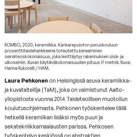
KOMBO, 2020, keramiikka. Kankarepuiston peruskouluun
prosenttitaidehankkeena toteutettu keraaminen
seinäteoskokonaisuus, joka levittäytyy rakennuksen sisä- ja
ulkoseiniin. Kuvan käytäväkokonaisuuden pituus 17 metriä. Kuva:
Hanna Kukorelli / HAM.
Laura Pehkonen
on Helsingissä asuva keramiikka-
ja kuvataiteilija (TaM), joka on valmistunut Aalto-
yliopistosta vuonna 2014 Taideteollisen muotoilun
koulutusohjelmasta. Pehkonen työskentelee tällä
hetkellä keramiikan lisäksi myös puun ja
sekatekniikkamaalausten parissa. Pehkosen
työskentelyn keskiössä on abstraktien