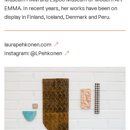
EMMA. In recent years, her works have been on
display in Finland, Iceland, Denmark and Peru.
(Vieraile
laurapehkonen.com
ulkoisella
(Vieraile
Instagram:
@LPehkonen
sivustolla.
ulkoisella
Linkki
sivustolla.
avautuu
Linkki
uuteen
avautuu
välilehteen.)
uuteen
välilehteen.)