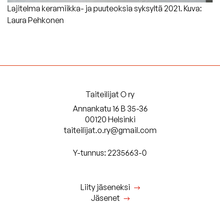
Lajitelma keramiikka- ja puuteoksia syksyltä 2021. Kuva:
Laura Pehkonen
Taiteilijat O ry
Annankatu 16 B 35-36
00120 Helsinki
taiteilijat.o.ry@gmail.com
Y-tunnus: 2235663-0
Liity jäseneksi
Jäsenet