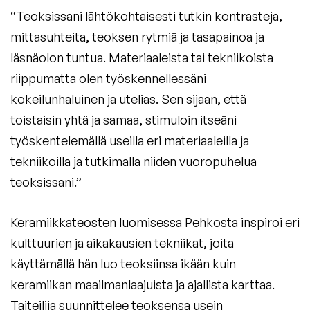
“Teoksissani lähtökohtaisesti tutkin kontrasteja,
mittasuhteita, teoksen rytmiä ja tasapainoa ja
läsnäolon tuntua. Materiaaleista tai tekniikoista
riippumatta olen työskennellessäni
kokeilunhaluinen ja utelias. Sen sijaan, että
toistaisin yhtä ja samaa, stimuloin itseäni
työskentelemällä useilla eri materiaaleilla ja
tekniikoilla ja tutkimalla niiden vuoropuhelua
teoksissani.”
Keramiikkateosten luomisessa Pehkosta inspiroi eri
kulttuurien ja aikakausien tekniikat, joita
käyttämällä hän luo teoksiinsa ikään kuin
keramiikan maailmanlaajuista ja ajallista karttaa.
Taiteilija suunnittelee teoksensa usein