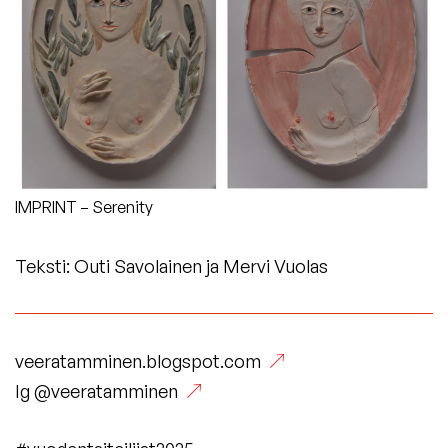
IMPRINT – Serenity
Teksti: Outi Savolainen ja Mervi Vuolas
(Vieraile
veeratamminen.blogspot.com
(Vieraile
ulkoisella
Ig
@veeratamminen
ulkoisella
sivustolla.