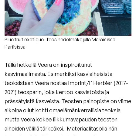
Blue fruit exotique -teos hedelmäkojulla Maraisissa
Pariisissa
Tällä hetkellä Veera on inspiroitunut
kasvimaailmasta. Esimerkiksi kasviaiheisista
teoksistaan Veera nostaa Imprint/I´Herbier (2017-
2021) teosparin, joka kertoo kasvistoista ja
prässätyistä kasveista. Teosten painopiste on viime
aikoina ollut kohti omaelämänkerrallisia teoksia
mutta Veera kokee liikkumavapauden teosten
aiheiden välillä tärkeäksi. Materiaalitasolla hän