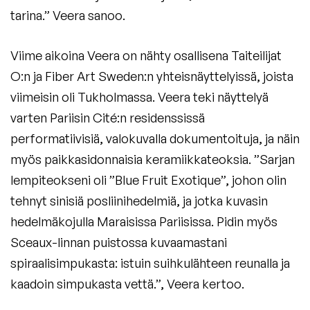
tarina.” Veera sanoo.
Viime aikoina Veera on nähty osallisena Taiteilijat
O:n ja Fiber Art Sweden:n yhteisnäyttelyissä, joista
viimeisin oli Tukholmassa. Veera teki näyttelyä
varten Pariisin Cité:n residenssissä
performatiivisiä, valokuvalla dokumentoituja, ja näin
myös paikkasidonnaisia keramiikkateoksia. ”Sarjan
lempiteokseni oli ”Blue Fruit Exotique”, johon olin
tehnyt sinisiä posliinihedelmiä, ja jotka kuvasin
hedelmäkojulla Maraisissa Pariisissa. Pidin myös
Sceaux-linnan puistossa kuvaamastani
spiraalisimpukasta: istuin suihkulähteen reunalla ja
kaadoin simpukasta vettä.”, Veera kertoo.