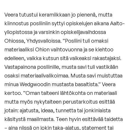
Veera tutustui keramiikkaan jo pienenä, mutta
kiinnostus posliiniin syttyi opiskelujen aikana Aalto-
yliopistossa ja varsinkin opiskelijavaihdossa
Ohiossa, Yhdysvalloissa. ”Posliini tuli omaksi
materiaaliksi Ohion vaihtovuonna ja se kiehtoo
edelleen, vaikka kutsun sitä vaikeaksi rakastajaksi.
Vastapainona posliinille, musta savi tuli vastikään
osaksi materiaalivalikoimaa. Musta savi muistuttaa
minua Wedgwoodin mustasta basaltista.” Veera
kertoo. ”Oman taiteeni lähtökohta on materiaali
mutta myös nykytaiteen perustarkoitus esittää
jotain: ajatusta, ideaa, tunnetta tai jonkinlaista
käsitystä maailmasta. Teen hyvin esittävää taidetta
– aina niissä on jokin taka-ajatus, statement tai