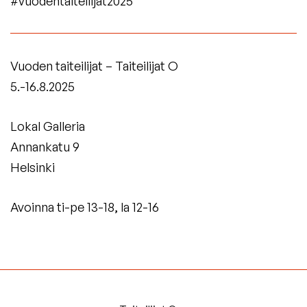
#vuodentaiteilijat2025
sivustolla.
Linkki
Linkki
avautuu
avautuu
uuteen
uuteen
välilehteen.)
Vuoden taiteilijat – Taiteilijat O
välilehteen.)
5.-16.8.2025
Lokal Galleria
Annankatu 9
Helsinki
Avoinna ti-pe 13-18, la 12-16