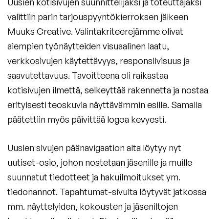
Uusien kotisivujen suunnittelijaksi ja toteuttajaksi
valittiin parin tarjouspyyntökierroksen jälkeen
Muuks Creative. Valintakriteerejämme olivat
aiempien työnäytteiden visuaalinen laatu,
verkkosivujen käytettävyys, responsiivisuus ja
saavutettavuus. Tavoitteena oli raikastaa
kotisivujen ilmettä, selkeyttää rakennetta ja nostaa
erityisesti teoskuvia näyttävämmin esille. Samalla
päätettiin myös päivittää logoa kevyesti.
Uusien sivujen päänavigaation alta löytyy nyt
uutiset-osio, johon nostetaan jäsenille ja muille
suunnatut tiedotteet ja hakuilmoitukset ym.
tiedonannot. Tapahtumat-sivulta löytyvät jatkossa
mm. näyttelyiden, kokousten ja jäseniltojen