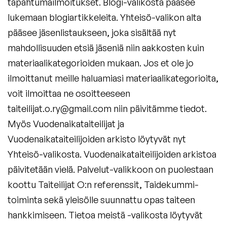
tapahtumailmoitukset. Blogi-valikosta pääsee
lukemaan blogiartikkeleita. Yhteisö-valikon alta
pääsee jäsenlistaukseen, joka sisältää nyt
mahdollisuuden etsiä jäseniä niin aakkosten kuin
materiaalikategorioiden mukaan. Jos et ole jo
ilmoittanut meille haluamiasi materiaalikategorioita,
voit ilmoittaa ne osoitteeseen
taiteilijat.o.ry@gmail.com
niin päivitämme tiedot.
Myös Vuodenaikataiteilijat ja
Vuodenaikataiteilijoiden arkisto löytyvät nyt
Yhteisö-valikosta. Vuodenaikataiteilijoiden arkistoa
päivitetään vielä. Palvelut-valikkoon on puolestaan
koottu Taiteilijat O:n referenssit, Taidekummi-
toiminta sekä yleisölle suunnattu opas taiteen
hankkimiseen. Tietoa meistä -valikosta löytyvät