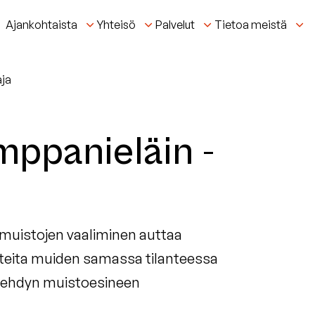
Ajankohtaista
Yhteisö
Palvelut
Tietoa meistä
aja
mppanieläin -
, muistojen vaaliminen auttaa
unteita muiden samassa tilanteessa
intehdyn muistoesineen