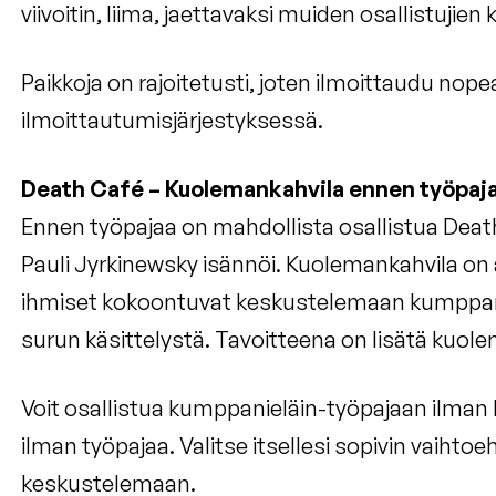
viivoitin, liima, jaettavaksi muiden osallistujien
Paikkoja on rajoitetusti, joten ilmoittaudu nop
ilmoittautumisjärjestyksessä.
Death Café – Kuolemankahvila ennen työpaj
Ennen työpajaa on mahdollista osallistua Death
Pauli Jyrkinewsky isännöi. Kuolemankahvila on 
ihmiset kokoontuvat keskustelemaan kumppan
surun käsittelystä. Tavoitteena on lisätä kuo
Voit osallistua kumppanieläin-työpajaan ilman ka
ilman työpajaa. Valitse itsellesi sopivin vaihto
keskustelemaan.