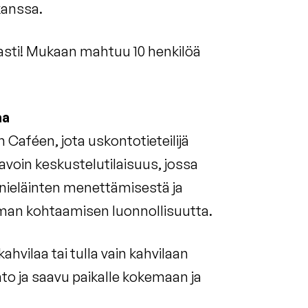
 kanssa.
easti! Mukaan mahtuu 10 henkilöä
aa
 Caféen, jota uskontotieteilijä
avoin keskustelutilaisuus, jossa
ieläinten menettämisestä ja
leman kohtaamisen luonnollisuutta.
hvilaa tai tulla vain kahvilaan
ehto ja saavu paikalle kokemaan ja