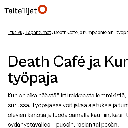
Etusivu
›
Tapahtumat
›
Death Café ja Kumppanieläin -työp
Death Café ja Ku
työpaja
Kun on aika päästää irti rakkaasta lemmikistä
surussa. Työpajassa voit jakaa ajatuksia ja t
olevien kanssa ja luoda samalla kauniin, käs
sydänystävällesi - pussin, rasian tai pesän.