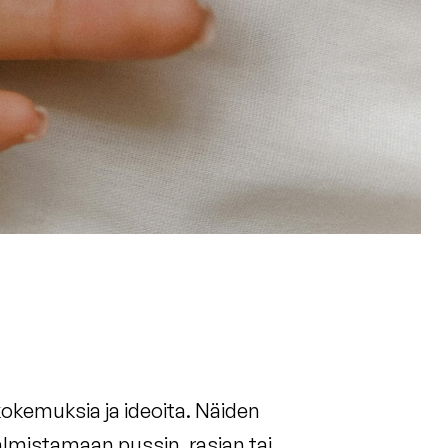
okemuksia ja ideoita. Näiden
almistamaan pussin, rasian tai